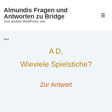
↓
Almundis Fragen und
Zum
Antworten zu Bridge
M
Just another WordPress site
Inhalt
bw6
A D,
Wieviele Spielstiche?
Zur Antwort