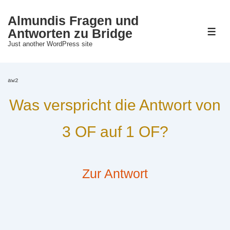
↓
Almundis Fragen und
Zum
Antworten zu Bridge
M
Just another WordPress site
Inhalt
aw2
Was verspricht die Antwort von
3 OF auf 1 OF?
Zur Antwort