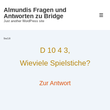
↓
Almundis Fragen und
Zum
Antworten zu Bridge
M
Just another WordPress site
Inhalt
bw18
D 10 4 3,
Wieviele Spielstiche?
Zur Antwort